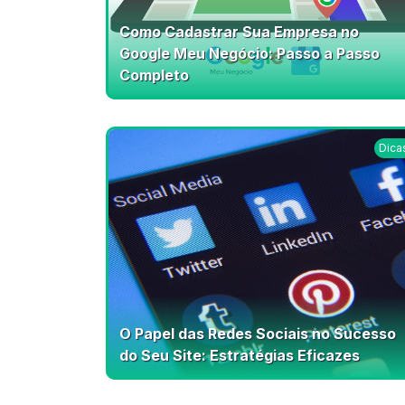
Como Cadastrar Sua Empresa no
Google Meu Negócio: Passo a Passo
Completo
Dica
O Papel das Redes Sociais no Sucesso
do Seu Site: Estratégias Eficazes