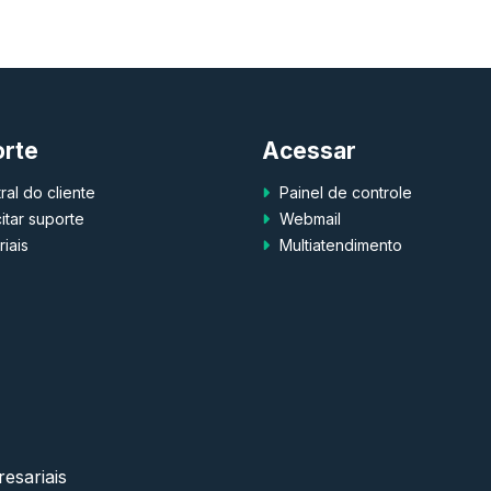
orte
Acessar
al do cliente
Painel de controle
itar suporte
Webmail
iais
Multiatendimento
esariais