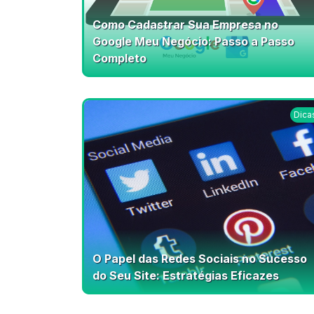
Como Cadastrar Sua Empresa no
Google Meu Negócio: Passo a Passo
Completo
Dica
O Papel das Redes Sociais no Sucesso
do Seu Site: Estratégias Eficazes