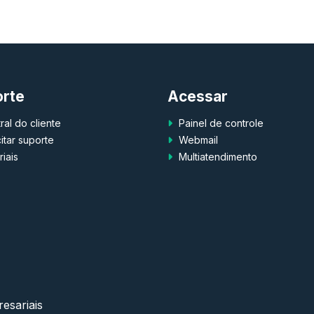
orte
Acessar
al do cliente
Painel de controle
itar suporte
Webmail
iais
Multiatendimento
esariais