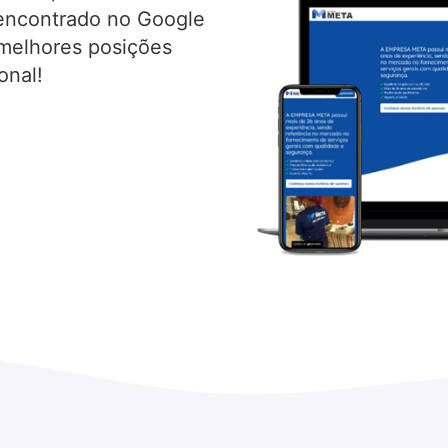
r encontrado no Google
 melhores posições
onal!