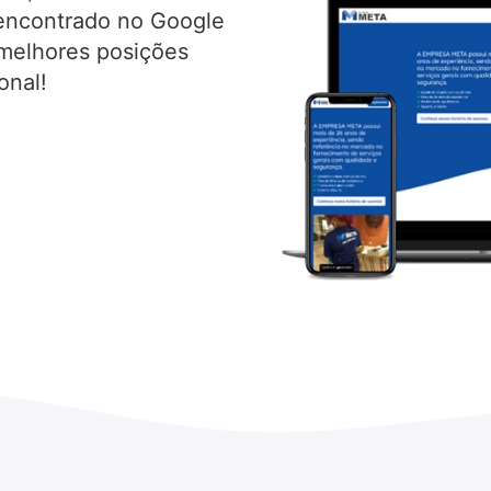
r encontrado no Google
 melhores posições
onal!